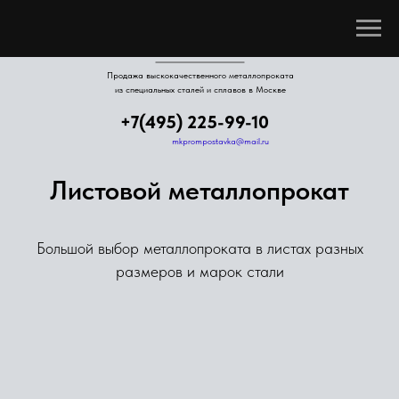
компания
ПРОМПОСТАВКА
Продажа выскокачественного металлопроката
из специальных сталей и сплавов в Москве
+7(495) 225-99-10
mkprompostavka@mail.ru
Листовой металлопрокат
Большой выбор металлопроката в листах разных
размеров и марок стали